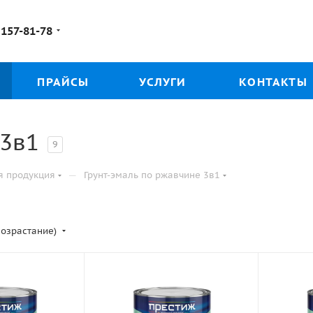
 157-81-78
ПРАЙСЫ
УСЛУГИ
КОНТАКТЫ
 3в1
9
—
я продукция
Грунт-эмаль по ржавчине 3в1
возрастание)