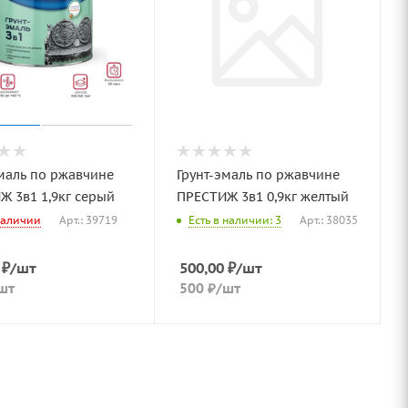
маль по ржавчине
Грунт-эмаль по ржавчине
Ж 3в1 1,9кг серый
ПРЕСТИЖ 3в1 0,9кг желтый
наличии
Арт.: 39719
Есть в наличии: 3
Арт.: 38035
₽
/шт
500,00
₽
/шт
шт
500
₽
/шт