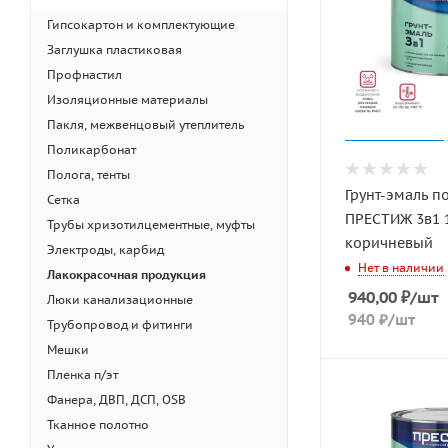
Гипсокартон и комплектующие
Заглушка пластиковая
Профнастил
Изоляционные материалы
Пакля, межвенцовый утеплитель
Поликарбонат
Полога, тенты
Грунт-эмаль п
Сетка
ПРЕСТИЖ 3в1 1
Трубы хризотилцементные, муфты
коричневый
Электроды, карбид
Нет в наличии
Лакокрасочная продукция
940,00
₽
/шт
Люки канализационные
940
₽
/шт
Трубопровод и фитинги
Мешки
Пленка п/эт
Фанера, ДВП, ДСП, OSB
Тканное полотно