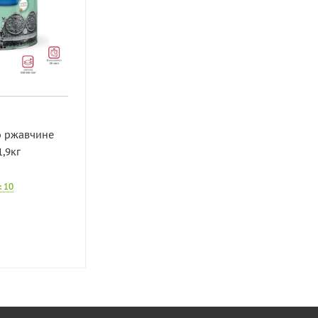
о ржавчине
,9кг
: 10