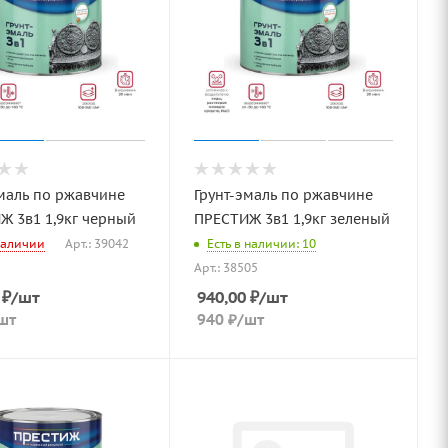
маль по ржавчине
Грунт-эмаль по ржавчине
Ж 3в1 1,9кг черный
ПРЕСТИЖ 3в1 1,9кг зеленый
наличии
Арт.: 39042
Есть в наличии: 10
Арт.: 38505
₽
/шт
940,00
₽
/шт
шт
940
₽
/шт