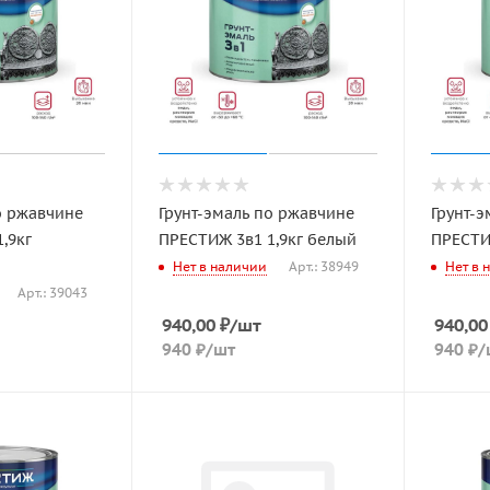
о ржавчине
Грунт-эмаль по ржавчине
Грунт-э
,9кг
ПРЕСТИЖ 3в1 1,9кг белый
ПРЕСТИ
Нет в наличии
Арт.: 38949
Нет в 
Арт.: 39043
940,00
₽
/шт
940,00
940
₽
/шт
940
₽
/