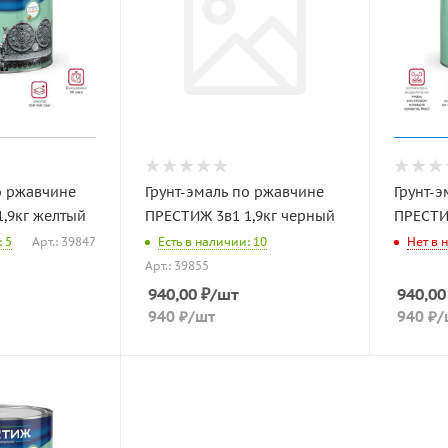
о ржавчине
Грунт-эмаль по ржавчине
Грунт-э
,9кг желтый
ПРЕСТИЖ 3в1 1,9кг черный
ПРЕСТИ
 5
Арт.: 39847
Есть в наличии: 10
Нет в 
Арт.: 39855
940,00
₽
/шт
940,00
940
₽
/шт
940
₽
/