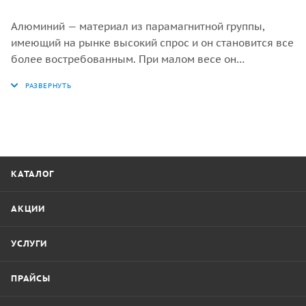
Алюминий — материал из парамагнитной группы,
имеющий на рынке высокий спрос и он становится все
более востребованным. При малом весе он
характеризуется существенной прочностью, имеет
серебристо-белый цвет, беспроблемен в обработке,
формировке и литье. При этом цена на него может
быть очень недорогой. Марка АМг и АМц —
легированный сплав с особыми добавками для
придания материалу дополнительной прочности и
стойкости к коррозии. Такие листы незаменимы для
КАТАЛОГ
эксплуатирования в агрессивной среде и при тяжелых
условиях.
АКЦИИ
УСЛУГИ
ПРАЙСЫ