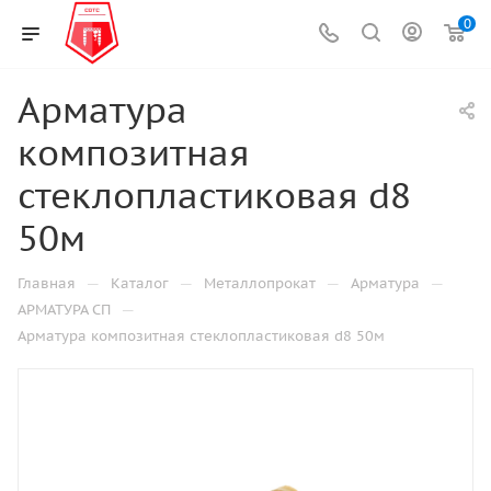
0
Арматура
композитная
стеклопластиковая d8
50м
—
—
—
—
Главная
Каталог
Металлопрокат
Арматура
—
АРМАТУРА СП
Арматура композитная стеклопластиковая d8 50м