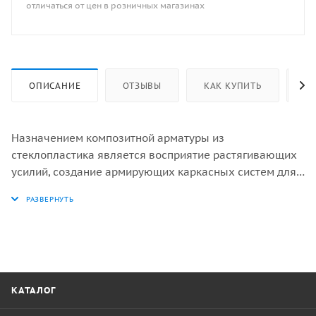
отличаться от цен в розничных магазинах
ОПИСАНИЕ
ОТЗЫВЫ
КАК КУПИТЬ
ОП
Назначением композитной арматуры из
стеклопластика является восприятие растягивающих
усилий, создание армирующих каркасных систем для
усиления жесткости объектов. Область применения
стеклопластиковой арматуры достаточно
многообразна и многопланова. Такое распространение
связано с отличительными, а порой и уникальными
характеристиками этого строительного материала.
СПА используется:
При армировании стен и перекрытий из кирпича,
КАТАЛОГ
газосиликатных блоков.