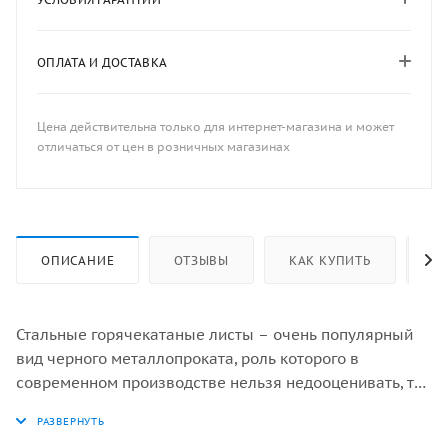
ОПЛАТА И ДОСТАВКА
Цена действительна только для интернет-магазина и может
отличаться от цен в розничных магазинах
ОПИСАНИЕ
ОТЗЫВЫ
КАК КУПИТЬ
ОП
Стальные горячекатаные листы – очень популярный
вид черного металлопроката, роль которого в
современном производстве нельзя недооценивать, так
как область применения данных изделий охватывает
огромное количество сфер и отраслей. К их