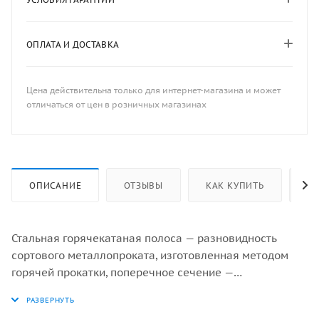
ОПЛАТА И ДОСТАВКА
Цена действительна только для интернет-магазина и может
отличаться от цен в розничных магазинах
ОПИСАНИЕ
ОТЗЫВЫ
КАК КУПИТЬ
ОП
Стальная горячекатаная полоса — разновидность
сортового металлопроката, изготовленная методом
горячей прокатки, поперечное сечение —
прямоугольник. Используется как готовое изделие или
как заготовка для производства других видов