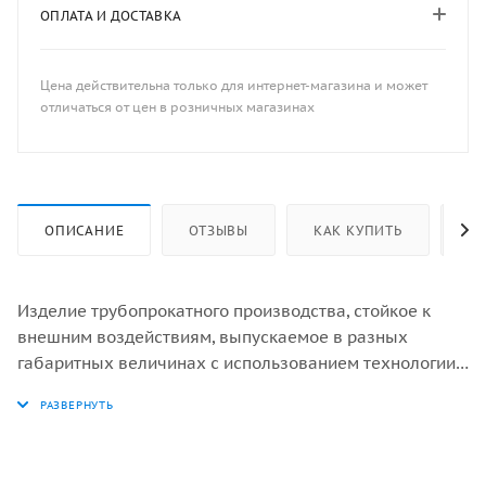
ОПЛАТА И ДОСТАВКА
Цена действительна только для интернет-магазина и может
отличаться от цен в розничных магазинах
ОПИСАНИЕ
ОТЗЫВЫ
КАК КУПИТЬ
ОП
Изделие трубопрокатного производства, стойкое к
внешним воздействиям, выпускаемое в разных
габаритных величинах с использованием технологии
цинкования, называется оцинкованной трубой.
Оцинкованные трубы востребованы практически во
всех сферах народного хозяйства. Самая главная
область их применения – ЖКХ. Без них не обходится