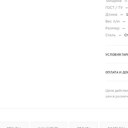
Толщина
—
ГОСТ / ТУ
Длина
—
Вес п/м
—
Размер
—
Сталь
—
С
УСЛОВИЯ ГАР
ОПЛАТА И ДО
Цена действи
цен в розни