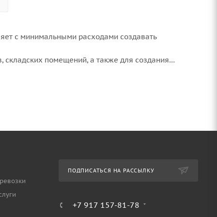
ляет с минимальными расходами создавать
в, складских помещений, а также для создания
зуются при возведении легких строительных
ли, создания элементов интерьера, таких как
водства каркасов багги, автомобильных прицепов,
я высокая прочность на изгиб и относительно легкий
ть в составе стационарных и разборных конструкций
ПОДПИСАТЬСЯ НА РАССЫЛКУ
ревозки
слуги
+7 917 157-81-78