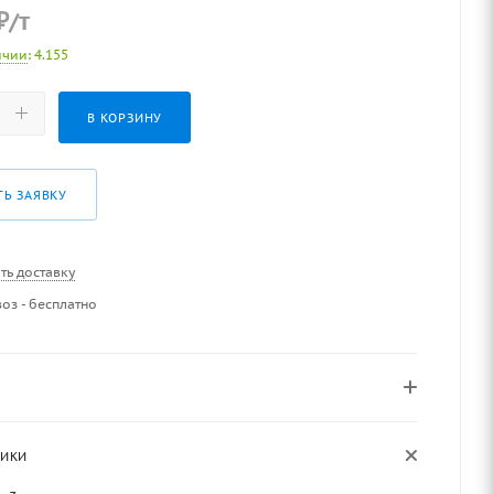
₽
/т
ичии
: 4.155
В КОРЗИНУ
ТЬ ЗАЯВКУ
ть доставку
оз - бесплатно
ТИКИ