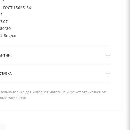
3
—
ГОСТ 13663-86
12
7.07
80*80
т1-3пс/сп
АНТИИ
СТАВКА
тельна только для интернет-магазина и может отличаться от
чных магазинах