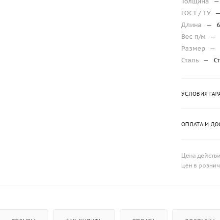
Толщина
—
ГОСТ / ТУ
Длина
—
Вес п/м
—
Размер
—
Сталь
—
С
УСЛОВИЯ ГАР
ОПЛАТА И ДО
Цена действи
цен в розни