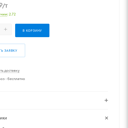
₽
/т
ичии
: 2.72
В КОРЗИНУ
ТЬ ЗАЯВКУ
ть доставку
оз - бесплатно
ТИКИ