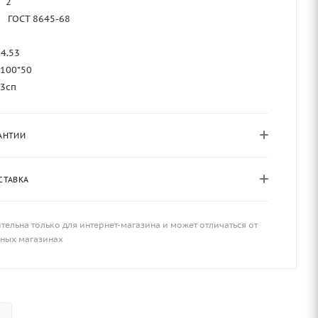
2
—
ГОСТ 8645-68
6
4.53
100*50
т3сп
АНТИИ
СТАВКА
тельна только для интернет-магазина и может отличаться от
чных магазинах