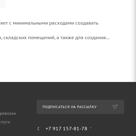
ляет с минимальными расходами создавать
в, складских помещений, а также для создания
зуются при возведении легких строительных
ли, создания элементов интерьера, таких как
водства каркасов багги, автомобильных прицепов,
я высокая прочность на изгиб и относительно легкий
ть в составе стационарных и разборных конструкций
ПОДПИСАТЬСЯ НА РАССЫЛКУ
ревозки
слуги
+7 917 157-81-78