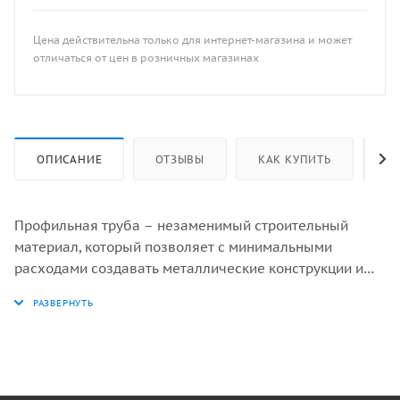
Цена действительна только для интернет-магазина и может
отличаться от цен в розничных магазинах
ОПИСАНИЕ
ОТЗЫВЫ
КАК КУПИТЬ
ОП
Профильная труба – незаменимый строительный
материал, который позволяет с минимальными
расходами создавать металлические конструкции и
инженерные сооружения разной сложности.
В строительстве они применяются для возведения
каркасов зданий, ангаров, складских помещений, а
также для создания конструкций ограждений, перил и
лестниц. Профильные трубы часто используются при
возведении легких строительных конструкций, таких