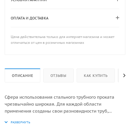
ОПЛАТА И ДОСТАВКА
Цена действительна только для интернет-магазина и может
отличаться от цен в розничных магазинах
ОПИСАНИЕ
ОТЗЫВЫ
КАК КУПИТЬ
ОП
Сфера использования стального трубного проката
чрезвычайно широкая. Для каждой области
применения созданы свои разновидности труб,
отличающиеся способом производства, маркой
металла, толщиной стенок и другими