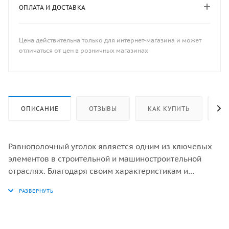
ОПЛАТА И ДОСТАВКА
Цена действительна только для интернет-магазина и может
отличаться от цен в розничных магазинах
ОПИСАНИЕ
ОТЗЫВЫ
КАК КУПИТЬ
ОП
Равнополочный уголок является одним из ключевых
элементов в строительной и машиностроительной
отраслях. Благодаря своим характеристикам и
разнообразию видов, этот материал находит широкое
применение в самых разных сферах производства и
строительства. Применение равнополочных уголков
охватывает самые разные области, начиная от