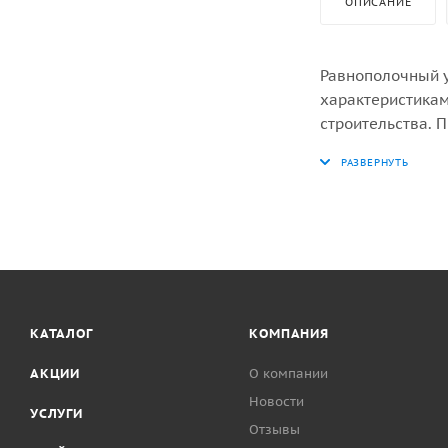
ОПИСАНИЕ
Равнополочный у
характеристикам
строительства. 
заканчивая сло
объектов, произ
сочетанию прочн
сфере производс
КАТАЛОГ
КОМПАНИЯ
АКЦИИ
О компании
Новости
УСЛУГИ
Отзывы