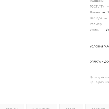
Толщина
—
ГОСТ / ТУ
Длина
—
Вес п/м
—
Размер
—
Сталь
—
С
УСЛОВИЯ ГАР
ОПЛАТА И ДО
Цена действи
цен в розни