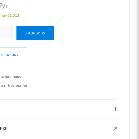
₽
/т
ичии
: 1.512
В КОРЗИНУ
ТЬ ЗАЯВКУ
ть доставку
оз - бесплатно
ТИКИ