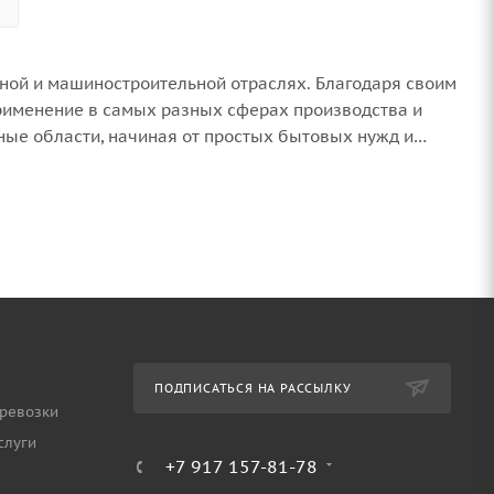
ной и машиностроительной отраслях. Благодаря своим
рименение в самых разных сферах производства и
ые области, начиная от простых бытовых нужд и
ельстве зданий и сооружений, монтаже промышленных
ышленности и декоративных изделиях. Благодаря
 уголки являются незаменимым компонентом в любой
ПОДПИСАТЬСЯ НА РАССЫЛКУ
ревозки
слуги
+7 917 157-81-78