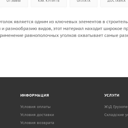
ОТЗЫВЫ
КАК КУПИТЬ
ОПЛАТА
ДОСТАВКА
голок является одним из ключевых элементов в строитель
 и разнообразию видов, этот материал находит широкое п
Применение равнополочных уголков охватывает самые разн
жными инженерными задачами. Они используются в строит
водстве транспортных средств, а также в мебельной пром
ости, надежности и доступной стоимости, равнополочные
тва и строительства.
ИНФОРМАЦИЯ
УСЛУГИ
Условия оплаты
Ж\Д Грузопе
Условия доставки
Cкладские у
Условия возврата