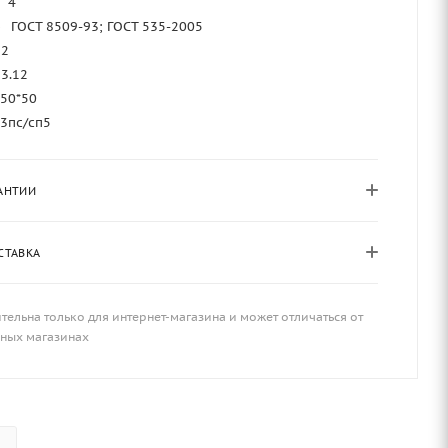
4
—
ГОСТ 8509-93; ГОСТ 535-2005
12
3.12
50*50
т3пс/сп5
АНТИИ
СТАВКА
тельна только для интернет-магазина и может отличаться от
чных магазинах