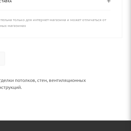
СТАВКА
тельна только для интернет-магазина и может отличаться от
чных магазинах
делки потолков, стен, вентиляционных
струкций.