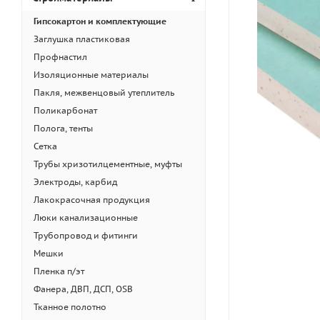
Гипсокартон и комплектующие
Заглушка пластиковая
Профнастил
Изоляционные материалы
Пакля, межвенцовый утеплитель
Поликарбонат
Полога, тенты
Сетка
Трубы хризотилцементные, муфты
Электроды, карбид
Лакокрасочная продукция
Люки канализационные
Трубопровод и фитинги
Мешки
Пленка п/эт
Фанера, ДВП, ДСП, OSB
Тканное полотно