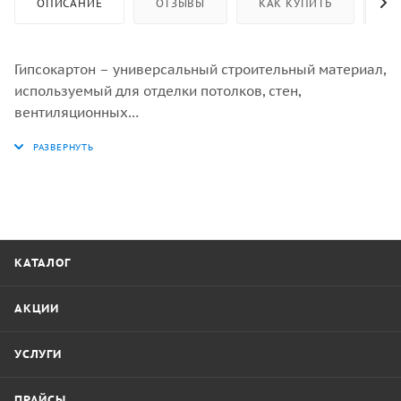
ОПИСАНИЕ
ОТЗЫВЫ
КАК КУПИТЬ
ОП
Гипсокартон – универсальный строительный материал,
используемый для отделки потолков, стен,
вентиляционных
шахт и подвальных помещений, а также для
возведения разнообразных конструкций.
КАТАЛОГ
АКЦИИ
УСЛУГИ
ПРАЙСЫ