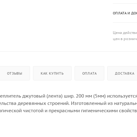
ОПЛАТА И ДО
Цена действи
цен в розни
ОТЗЫВЫ
КАК КУПИТЬ
ОПЛАТА
ДОСТАВКА
плитель джутовый (лента) шир. 200 мм (5мм) используетс
ельства деревянных строений. Изготовленный из натуральн
огической чистотой и прекрасными гигиеническими свойст
использования клея и других химикатов. Абсолютно эколог