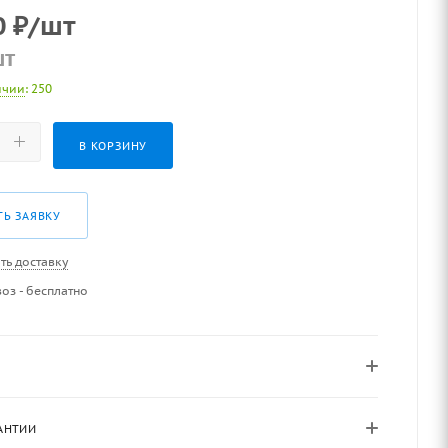
0
₽
/шт
шт
ичии
: 250
В КОРЗИНУ
ТЬ ЗАЯВКУ
ть доставку
оз - бесплатно
АНТИИ