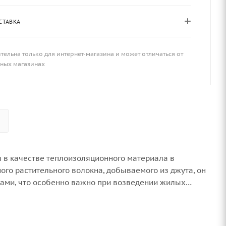
СТАВКА
тельна только для интернет-магазина и может отличаться от
чных магазинах
я в качестве теплоизоляционного материала в
ого растительного волокна, добываемого из джута, он
вами, что особенно важно при возведении жилых
ически чистый материал. Прост в укладке: необходимо