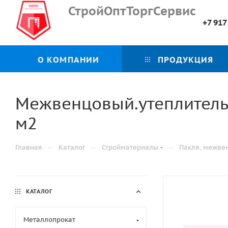
СтройОптТоргСервис
+7 917
О КОМПАНИИ
ПРОДУКЦИЯ
Межвенцовый.утеплитель 
м2
—
—
—
Главная
Каталог
Стройматериалы
Пакля, межве
КАТАЛОГ
Металлопрокат