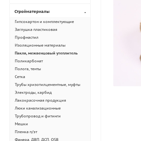
Стройматериалы
Гипсокартон и комплектующие
Заглушка пластиковая
Профнастил
Изоляционные материалы
Пакля, межвенцовый утеплитель
Поликарбонат
Полога, тенты
Сетка
Трубы хризотилцементные, муфты
Электроды, карбид
Лакокрасочная продукция
Люки канализационные
Трубопровод и фитинги
Мешки
Пленка п/эт
Фанера, ДВП, ДСП, OSB