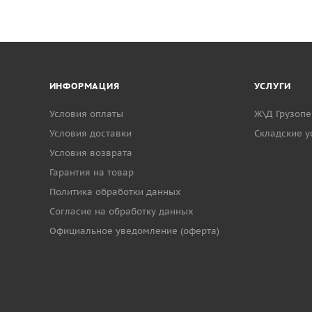
 и зафиксировать степлером.
ИНФОРМАЦИЯ
УСЛУГИ
Условия оплаты
Ж\Д Грузопе
Условия доставки
Cкладские у
Условия возврата
Гарантия на товар
Политика обработки данных
Согласие на обработку данных
Официальное уведомление (оферта)