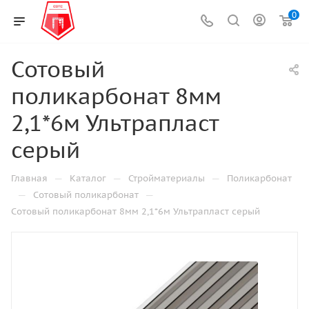
0
Сотовый
поликарбонат 8мм
2,1*6м Ультрапласт
серый
—
—
—
Главная
Каталог
Стройматериалы
Поликарбонат
—
—
Сотовый поликарбонат
Сотовый поликарбонат 8мм 2,1*6м Ультрапласт серый