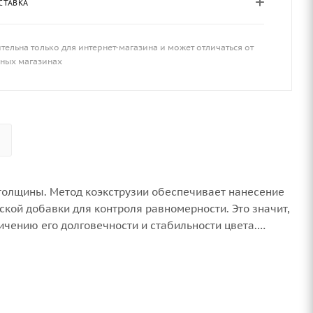
СТАВКА
тельна только для интернет-магазина и может отличаться от
чных магазинах
толщины. Метод коэкструзии обеспечивает нанесение
ской добавки для контроля равномерности. Это значит,
ичению его долговечности и стабильности цвета.
ючая теплицы, парники, заборы, временные
нние перегородки и остекление. Это универсальный