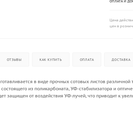
ОПЛАТА И ДО
Цена действи
цен в розни
ОТЗЫВЫ
КАК КУПИТЬ
ОПЛАТА
ДОСТАВКА
готавливается в виде прочных сотовых листов различной 
 состоящего из поликарбоната, УФ-стабилизатора и оптиче
дет защищен от воздействия УФ-лучей, что приводит к увел
бонат идеально подходит для различных приложений, вкл
ние душевые кабины, небольшие козырьки, навесы, внутре
ый можно использовать во многих сферах.