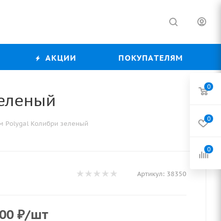
АКЦИИ
ПОКУПАТЕЛЯМ
0
зеленый
0
м Polygal Колибри зеленый
0
Артикул:
38350
,00
₽
/шт