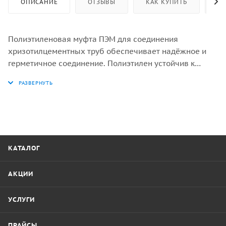
ОПИСАНИЕ
ОТЗЫВЫ
КАК КУПИТЬ
ОП
Полиэтиленовая муфта ПЭМ для соединения
хризотилцементных труб обеспечивает надёжное и
герметичное соединение. Полиэтилен устойчив к
перепадам температур, имеет высокие
антикоррозийные и экологичные свойства.
Область применения:
- безнапорная канализация;
- дренажные системы;
- прокладка коммуникаций;
КАТАЛОГ
АКЦИИ
УСЛУГИ
ПРАЙСЫ