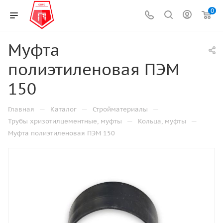
0
Муфта
полиэтиленовая ПЭМ
150
—
—
—
Главная
Каталог
Стройматериалы
—
—
Трубы хризотилцементные, муфты
Кольца, муфты
Муфта полиэтиленовая ПЭМ 150