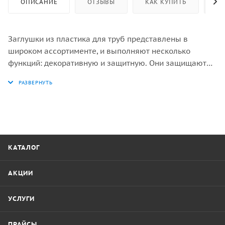
ОПИСАНИЕ
ОТЗЫВЫ
КАК КУПИТЬ
ОП
Заглушки из пластика для труб представлены в
широком ассортименте, и выполняют несколько
функций: декоративную и защитную. Они защищают
края металлической трубы от деформаций и
попадания внутрь грязи, посторонних предметов, пыли
и др.
КАТАЛОГ
АКЦИИ
УСЛУГИ
ПРАЙСЫ