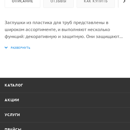
ОПИСАНИЕ
ОТЗЫВЫ
КАК КУПИТЬ
ОП
Заглушки из пластика для труб представлены в
широком ассортименте, и выполняют несколько
функций: декоративную и защитную. Они защищают
края металлической трубы от деформаций и
попадания внутрь грязи, посторонних предметов, пыли
и др.
КАТАЛОГ
АКЦИИ
УСЛУГИ
ПРАЙСЫ