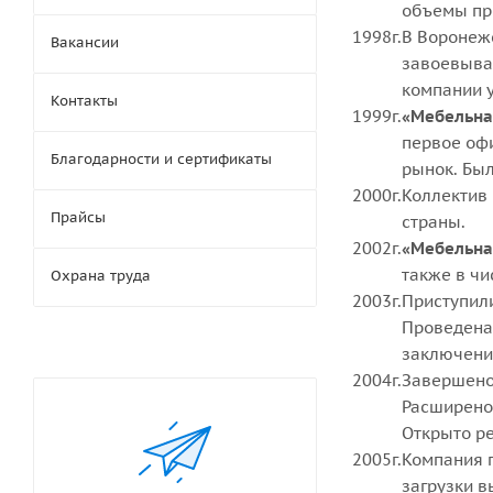
объемы пр
1998г.
В Воронеж
Вакансии
завоевыва
компании 
Контакты
1999г.
«Мебельна
первое оф
Благодарности и сертификаты
рынок. Был
2000г.
Коллектив 
Прайсы
страны.
2002г.
«Мебельна
также в чи
Охрана труда
2003г.
Приступили
Проведена
заключени
2004г.
Завершено 
Расширено
Открыто р
2005г.
Компания 
загрузки в