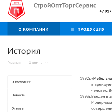
СтройОптТоргСервис
+7 917
О КОМПАНИИ
ПРОДУКЦИЯ
История
—
Главная
О компании
1992г.
«Мебельна
О компании
в арендуе
человек. В
Новости
1993г.
Введен в 
Модерниза
совершенн
Отзывы