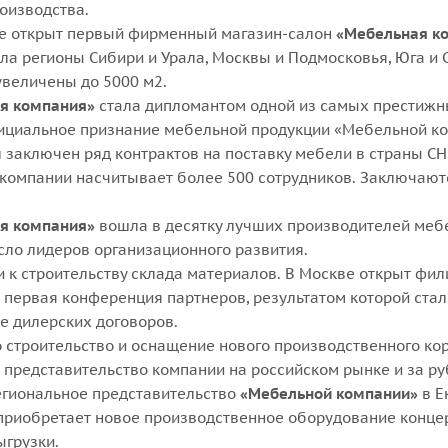
оизводства.
е открыт первый фирменный магазин-салон
«Мебельная к
ла регионы Сибири и Урала, Москвы и Подмосковья, Юга и
увеличены до 5000 м2.
я компания»
стала дипломантом одной из самых престиж
ициальное признание мебельной продукции «Мебельной ком
 заключен ряд контрактов на поставку мебели в страны СН
компании насчитывает более 500 сотрудников. Заключаютс
я компания»
вошла в десятку лучших производителей меб
сло лидеров организационного развития.
 к строительству склада материалов. В Москве открыт фил
 первая конференция партнеров, результатом которой ста
е дилерских договоров.
строительство и оснащение нового производственного кор
 представительство компании на российском рынке и за р
егиональное представительство
«Мебельной компании»
в Е
приобретает новое производственное оборудование концер
ыгрузки.