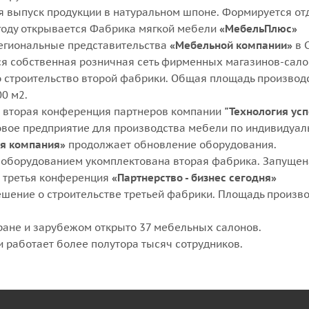
я выпуск продукции в натуральном шпоне. Формируется от
 году открывается Фабрика мягкой мебели
«МебельПлюс»
егиональные представительства
«Мебельной компании»
в 
я собственная розничная сеть фирменных магазинов-салон
 строительство второй фабрики. Общая площадь производс
0 м2.
 вторая конференция партнеров компании
"Технология ус
овое предприятие для производства мебели по индивидуа
я компания»
продолжает обновление оборудования.
оборудованием укомплектована вторая фабрика. Запущена
 третья конференция
«Партнерство - бизнес сегодня»
шение о строительстве третьей фабрики. Площадь произво
ране и зарубежом открыто 37 мебельных салонов.
 работает более полутора тысяч сотрудников.