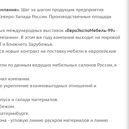
омпания»
. Шаг за шагом продукция предприятия
 Северо-Запада России. Производственные площади
ных международных выставок
«ЕвроЭкспоМебель-99»
-
пании». В этом же году компания выходит на мировой
Г и Ближнего Зарубежья.
я новые контракт на поставку мебели в европейские
ели по данным ведущих мебельных салонов России, а
иал компании.
ло укрепление взаимовыгодных отношений и
пуса и склада материалов.
убежом.
катеринбурге.
на - угловую линию раскроя материалов и линию