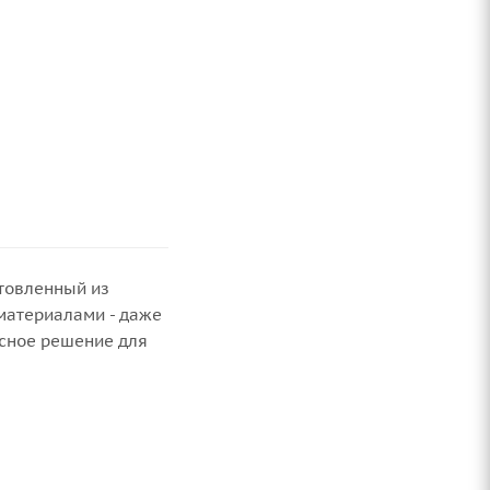
отовленный из
материалами - даже
асное решение для