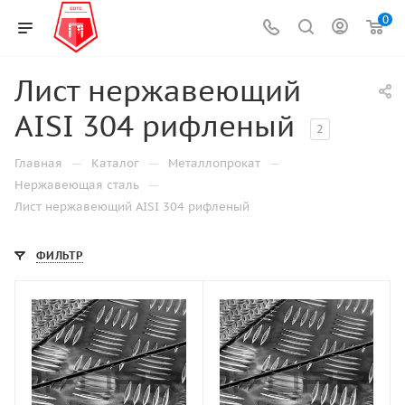
0
Лист нержавеющий
AISI 304 рифленый
2
—
—
—
Главная
Каталог
Металлопрокат
—
Нержавеющая сталь
Лист нержавеющий AISI 304 рифленый
ФИЛЬТР