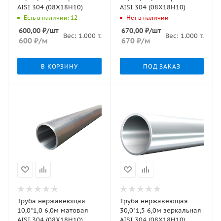
AISI 304 (08Х18Н10)
AISI 304 (08Х18Н10)
Есть в наличии: 12
Нет в наличии
600,00
₽
/шт
670,00
₽
/шт
Вес:
1.000
т.
Вес:
1.000
т.
600
₽
/м
670
₽
/м
В КОРЗИНУ
ПОД ЗАКАЗ
Труба нержавеющая
Труба нержавеющая
10,0*1,0 6,0м матовая
30,0*1,5 6,0м зеркальная
AISI 304 (08Х18Н10)
AISI 304 (08Х18Н10)