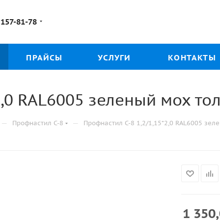
 157-81-78
ПРАЙСЫ
УСЛУГИ
КОНТАКТЫ
2,0 RAL6005 зеленый мох т
—
—
Профнастил С-8
Профнастил С-8 1,2/1,15*2,0 RAL6005 зе
1 350