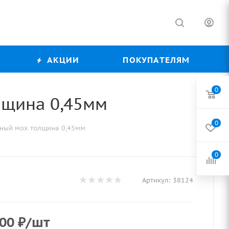
АКЦИИ
ПОКУПАТЕЛЯМ
0
олщина 0,45мм
0
леный мох толщина 0,45мм
0
Артикул:
38124
,00
₽
/шт