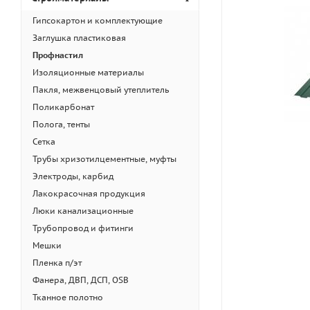
Гипсокартон и комплектующие
Заглушка пластиковая
Профнастил
Изоляционные материалы
Пакля, межвенцовый утеплитель
Поликарбонат
Полога, тенты
Сетка
Трубы хризотилцементные, муфты
Электроды, карбид
Лакокрасочная продукция
Люки канализационные
Трубопровод и фитинги
Мешки
Пленка п/эт
Фанера, ДВП, ДСП, OSB
Тканное полотно