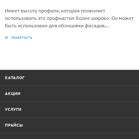
Имеет высоту профиля, которая позволяет
использовать это профнастил более широко. Он может
быть использован для облицовки фасадов,
возведения ограждений и в качестве кровельного
материала для небольших кровель (крыльцо, беседки
и прочее).
КАТАЛОГ
АКЦИИ
УСЛУГИ
ПРАЙСЫ