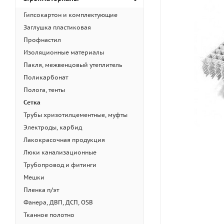
Гипсокартон и комплектующие
Заглушка пластиковая
Профнастил
Изоляционные материалы
Пакля, межвенцовый утеплитель
Поликарбонат
Полога, тенты
Сетка
Трубы хризотилцементные, муфты
Электроды, карбид
Лакокрасочная продукция
Люки канализационные
Трубопровод и фитинги
Мешки
Пленка п/эт
Фанера, ДВП, ДСП, OSB
Тканное полотно