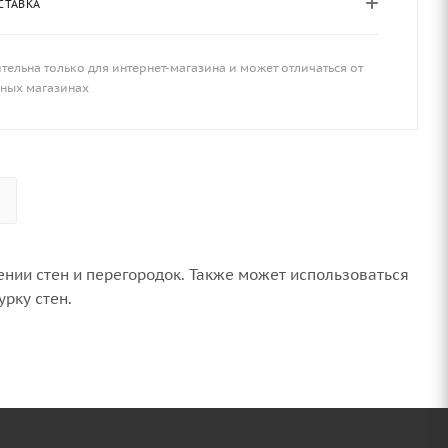
СТАВКА
тельна только для интернет-магазина и может отличаться от
чных магазинах
нии стен и перегородок. Также может использоваться
рку стен.