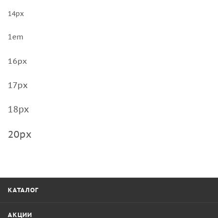
14px
1em
16px
17px
18px
20px
КАТАЛОГ
АКЦИИ