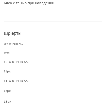
Блок с тенью при наведении
Шрифты
9PX UPPERCASE
10px
10PX UPPERCASE
11px
11PX UPPERCASE
12px
13px