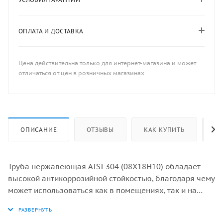
ОПЛАТА И ДОСТАВКА
Цена действительна только для интернет-магазина и может
отличаться от цен в розничных магазинах
ОПИСАНИЕ
ОТЗЫВЫ
КАК КУПИТЬ
ОП
Труба нержавеющая AISI 304 (08Х18Н10) обладает
высокой антикоррозийной стойкостью, благодаря чему
может использоваться как в помещениях, так и на
открытых пространствах. Нержавеющая сталь AISI
304 является базовой, классической маркой, все